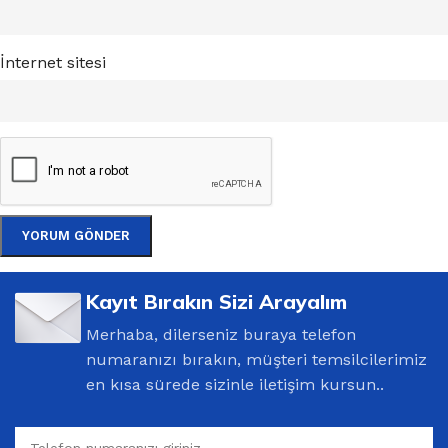
İnternet sitesi
Kayıt Bırakın Sizi Arayalım
Merhaba, dilerseniz buraya telefon
numaranızı bırakın, müşteri temsilcilerimiz
en kısa sürede sizinle iletişim kursun..