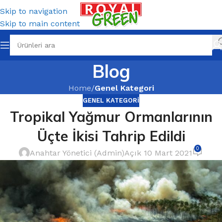
Skip to navigation
Skip to main content
Blog
Home
/
Genel Kategori
GENEL KATEGORI
Tropikal Yağmur Ormanlarının
Üçte İkisi Tahrip Edildi
0
Anahtar Yönetici (Admin)
Açık 10 Mart 2021