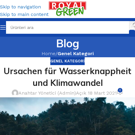
Skip to navigation
Skip to main content
Blog
Home
/
Genel Kategori
GENEL KATEGORI
Ursachen für Wasserknappheit
und Klimawandel
0
Anahtar Yönetici (Admin)
Açık 18 Mart 2021