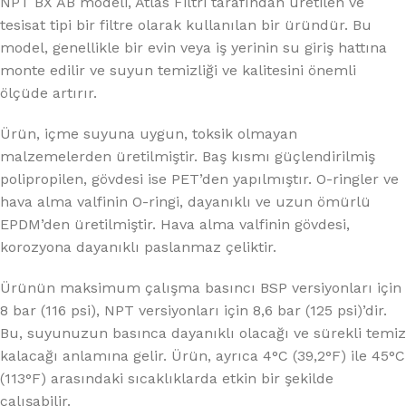
NPT BX AB modeli, Atlas Filtri tarafından üretilen ve
tesisat tipi bir filtre olarak kullanılan bir üründür. Bu
model, genellikle bir evin veya iş yerinin su giriş hattına
monte edilir ve suyun temizliği ve kalitesini önemli
ölçüde artırır.
Ürün, içme suyuna uygun, toksik olmayan
malzemelerden üretilmiştir. Baş kısmı güçlendirilmiş
polipropilen, gövdesi ise PET’den yapılmıştır. O-ringler ve
hava alma valfinin O-ringi, dayanıklı ve uzun ömürlü
EPDM’den üretilmiştir. Hava alma valfinin gövdesi,
korozyona dayanıklı paslanmaz çeliktir.
Ürünün maksimum çalışma basıncı BSP versiyonları için
8 bar (116 psi), NPT versiyonları için 8,6 bar (125 psi)’dir.
Bu, suyunuzun basınca dayanıklı olacağı ve sürekli temiz
kalacağı anlamına gelir. Ürün, ayrıca 4°C (39,2°F) ile 45°C
(113°F) arasındaki sıcaklıklarda etkin bir şekilde
çalışabilir.