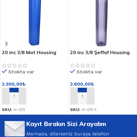
20 inc 3/8 Mat Housing
20 inc 3/8 Şeffaf Housing
Stokta var
Stokta var
2.300,00
₺
2.600,00
₺
SEPETE EKLE
SEPETE EKLE
SKU:
H-011
SKU:
H-011-1
Kayıt Bırakın Sizi Arayalım
Merhaba, dilerseniz buraya telefon