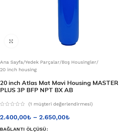
Büyütmek için tıklayın
Ana Sayfa
/
Yedek Parçalar
/
Boş Housingler
/
20 inch housing
20 inch Atlas Mat Mavi Housing MASTER
PLUS 3P BFP NPT BX AB
(
1
müşteri değerlendirmesi)
2.400,00
₺
–
2.650,00
₺
BAĞLANTI ÖLÇÜSÜ