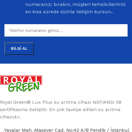
numaranızı bırakın, müşteri temsilcilerimiz
en kısa sürede sizinle iletişim kursun..
Royal Green® Lux Plus su arıtma cihazı NSF/ANSI 58
sertifikasına Sahiptir. En çok tavsiye edilen su arıtma
cihazıdır.
Yayalar Mah. Atasever Cad. No:42 A/B Pendik / İstanbul