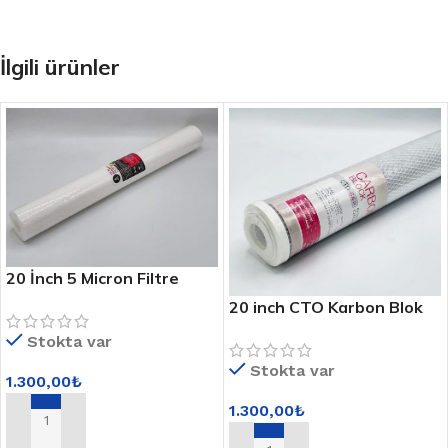
İlgili ürünler
20 İnch 5 Micron Filtre
20 inch CTO Karbon Blok
Filtre
Stokta var
Stokta var
1.300,00
₺
1.300,00
₺
SEPETE EKLE