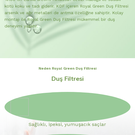
kötü koku ve tadı giderir. KDF içeren Royal Green Duş Filtresi
arsenik ve ağır metalleri de arıtma özelliğine sahiptir. Kolay
montajı ile Royal Green Duş Filtresi mükemmel bir duş
deneyimi yaşatır.
Neden Royal Green Duş Filtresi
Duş Filtresi
Sağlıklı, ipeksi, yumuşacık saçlar