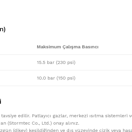
in)
Maksimum Çalışma Basıncı
15.5 bar (230 psi)
10.0 bar (150 psi)
i
siye edilir. Patlayıcı gazlar, merkezi ısıtma sistemleri vey
 (Stormtec Co., Ltd.) onay alınız.
 (dikey) kesildiğinden ve dış yüzeyinde çizik veya hasa