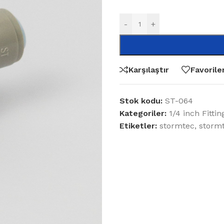
-
+
Karşılaştır
Favorile
Stok kodu:
ST-064
Kategoriler:
1/4 inch Fittin
Etiketler:
stormtec
,
stormt