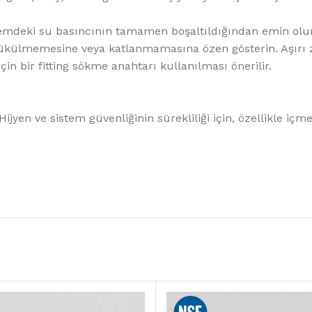
emdeki su basıncının tamamen boşaltıldığından emin olu
külmemesine veya katlanmamasına özen gösterin. Aşırı zor
in bir fitting sökme anahtarı kullanılması önerilir.
ijyen ve sistem güvenliğinin sürekliliği için, özellikle içm