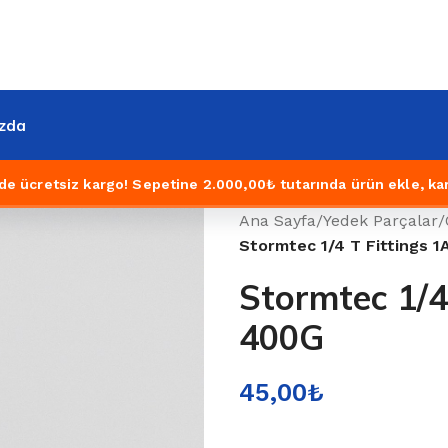
zda
de ücretsiz kargo!
Sepetine 2.000,00₺ tutarında ürün ekle, ka
Ana Sayfa
/
Yedek Parçalar
/
Stormtec 1/4 T Fittings
Stormtec 1/4
400G
45,00
₺