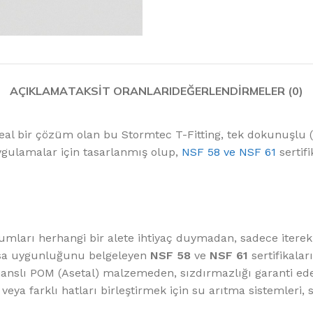
%10 INDIRIM
AÇIKLAMA
TAKSIT ORANLARI
DEĞERLENDIRMELER (0)
 ideal bir çözüm olan bu Stormtec T-Fitting, tek dokunuşlu (
Softlime Serisi
uygulamalar için tasarlanmış olup,
NSF 58 ve NSF 61
sertif
Evtipi su arıtma cihazları
Satınal
umları herhangi bir alete ihtiyaç duymadan, sadece iterek s
asa uygunluğunu belgeleyen
NSF 58
ve
NSF 61
sertifikaları
slı POM (Asetal) malzemeden, sızdırmazlığı garanti eden
 veya farklı hatları birleştirmek için su arıtma sistemleri, 