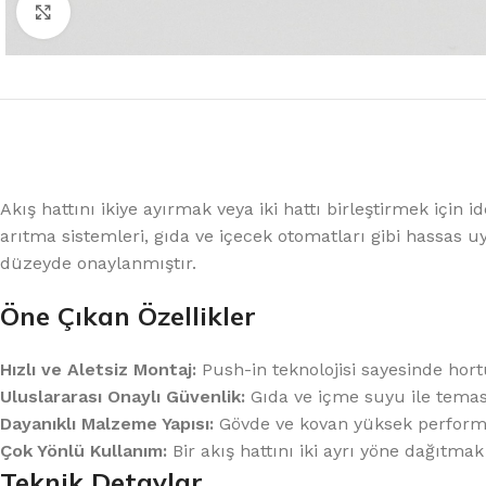
%10 INDIRIM
Büyütmek için tıklayın
Akış hattını ikiye ayırmak veya iki hattı birleştirmek için
Lux Plus Serisi
arıtma sistemleri, gıda ve içecek otomatları gibi hassas 
düzeyde onaylanmıştır.
Ev tipi su arıtma cihazları
Öne Çıkan Özellikler
Satınal
Hızlı ve Aletsiz Montaj:
Push-in teknolojisi sayesinde hort
Uluslararası Onaylı Güvenlik:
Gıda ve içme suyu ile tem
Dayanıklı Malzeme Yapısı:
Gövde ve kovan yüksek performan
Çok Yönlü Kullanım:
Bir akış hattını iki ayrı yöne dağıtmak
Teknik Detaylar