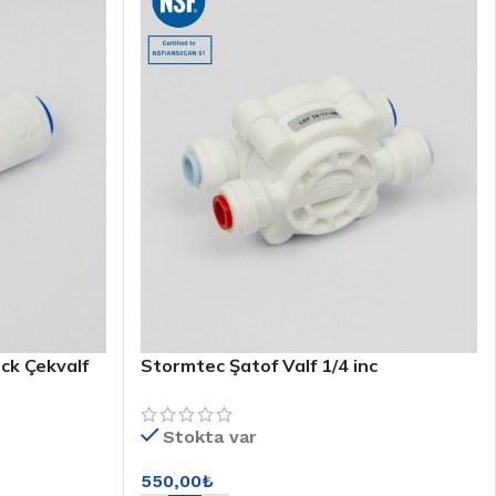
ck Çekvalf
Stormtec Şatof Valf 1/4 inc
3A4441A201/ASV-FF-140
Stokta var
550,00
₺