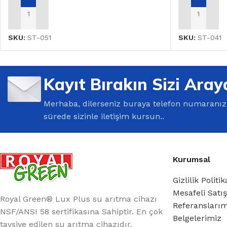
SEPETE EKLE
SEPETE EKL
SKU:
ST-051
SKU:
ST-041
Kayıt Bırakın Sizi Aray
Merhaba, dilerseniz buraya telefon numaranızı 
sürede sizinle iletişim kursun..
Kurumsal
Gizlilik Politik
Mesafeli Satı
Royal Green® Lux Plus su arıtma cihazı
Referansları
NSF/ANSI 58 sertifikasına Sahiptir. En çok
Belgelerimiz
tavsiye edilen su arıtma cihazıdır.