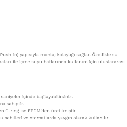
%10 INDIRIM
Push-in) yapısıyla montaj kolaylığı sağlar. Özellikle su
Picasso Su Arıtma
ikaları ile içme suyu hatlarında kullanım için uluslararası
Evtipi su arıtma cihazları
Satınal
aniyeler içinde bağlayabilirsiniz.
na sahiptir.
 O-ring ise EPDM’den üretilmiştir.
su sebilleri ve otomatlarda yaygın olarak kullanılır.