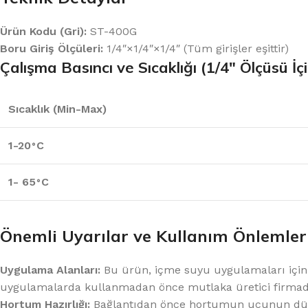
Ürün Kodu (Gri):
ST-400G
Boru Giriş Ölçüleri:
1/4″×1/4″×1/4″ (Tüm girişler eşittir)
Çalışma Basıncı ve Sıcaklığı (1/4″ Ölçüsü İç
Sıcaklık (Min-Max)
1-20
C
∘
1- 65
C
∘
Önemli Uyarılar ve Kullanım Önlemler
Uygulama Alanları:
Bu ürün, içme suyu uygulamaları için tav
uygulamalarda kullanmadan önce mutlaka üretici firmadan
Hortum Hazırlığı:
Bağlantıdan önce hortumun ucunun düzgün