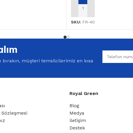
E
SEPETE EKLE
SKU:
FR-40
alım
bırakın, müşteri temsilcilerimiz en kısa
Royal Green
ası
Blog
ş Sözleşmesi
Medya
mız
iletişim
Destek