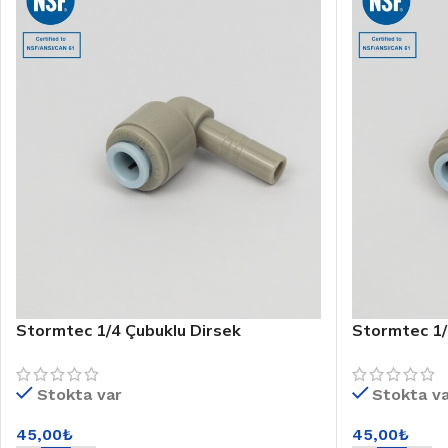
Stormtec 1/4 Çubuklu Dirsek
Stormtec 1/
1A0500G201/ST-500G
1A0200520
Stokta var
Stokta v
45,00
₺
45,00
₺