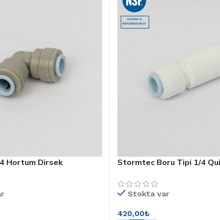
4 Hortum Dirsek
Stormtec Boru Tipi 1/4 Qui
/ST-200G
1A0900W201/ST-900W
ar
Stokta var
420,00
₺