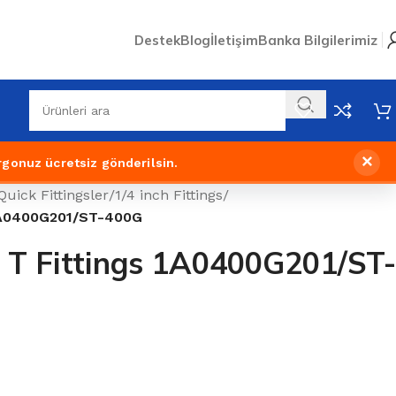
Destek
Blog
İletişim
Banka Bilgilerimiz
×
rgonuz ücretsiz gönderilsin.
Quick Fittingsler
/
1/4 inch Fittings
/
 1A0400G201/ST-400G
 T Fittings 1A0400G201/ST-