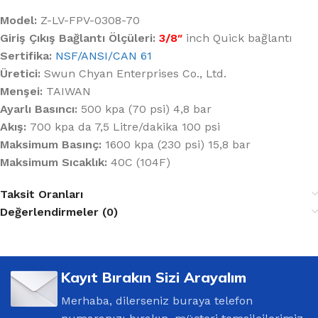
Model:
Z-LV-FPV-0308-70
Giriş Çıkış Bağlantı Ölçüleri:
3/8″
inch Quick bağlantı
Sertifika:
NSF/ANSI/CAN 61
Üretici:
Swun Chyan Enterprises Co., Ltd.
Menşei:
TAIWAN
Ayarlı Basıncı:
500 kpa (70 psi) 4,8 bar
Akış:
700 kpa da 7,5 Litre/dakika 100 psi
Maksimum Basınç:
1600 kpa (230 psi) 15,8 bar
Maksimum Sıcaklık:
40C (104F)
Taksit Oranları
Değerlendirmeler (0)
Kayıt Bırakın Sizi Arayalım
Merhaba, dilerseniz buraya telefon