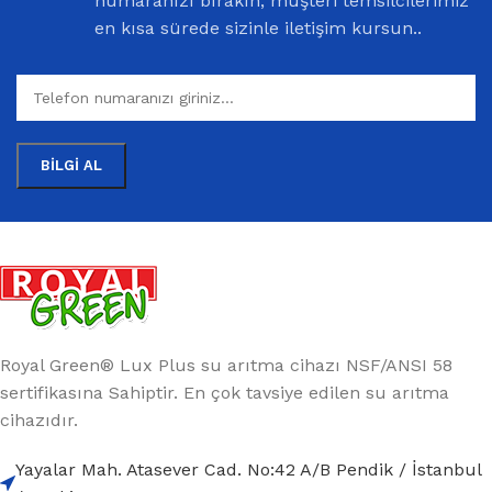
numaranızı bırakın, müşteri temsilcilerimiz
en kısa sürede sizinle iletişim kursun..
Royal Green® Lux Plus su arıtma cihazı NSF/ANSI 58
sertifikasına Sahiptir. En çok tavsiye edilen su arıtma
cihazıdır.
Yayalar Mah. Atasever Cad. No:42 A/B Pendik / İstanbul