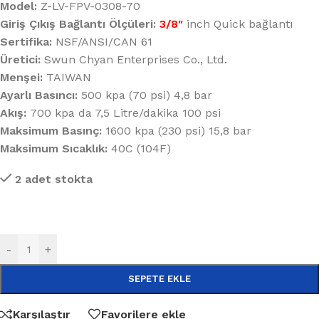
Model:
Z-LV-FPV-0308-70
Giriş Çıkış Bağlantı Ölçüleri:
3/8″
inch Quick bağlantı
Sertifika:
NSF/ANSI/CAN 61
Üretici:
Swun Chyan Enterprises Co., Ltd.
Menşei:
TAIWAN
Ayarlı Basıncı:
500 kpa (70 psi) 4,8 bar
Akış:
700 kpa da 7,5 Litre/dakika 100 psi
Maksimum Basınç:
1600 kpa (230 psi) 15,8 bar
Maksimum Sıcaklık:
40C (104F)
2 adet stokta
-
+
SEPETE EKLE
Karşılaştır
Favorilere ekle