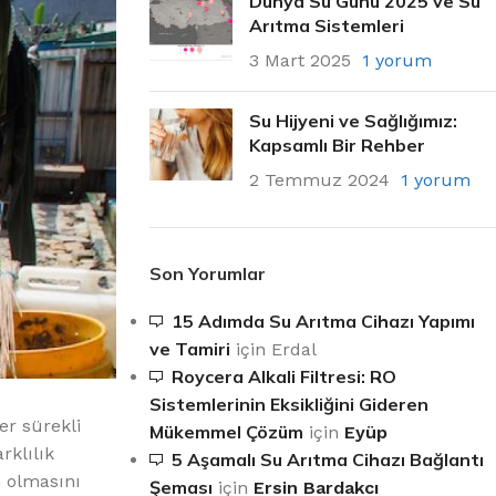
Dünya Su Günü 2025 ve Su
Arıtma Sistemleri
3 Mart 2025
1 yorum
Su Hijyeni ve Sağlığımız:
Kapsamlı Bir Rehber
2 Temmuz 2024
1 yorum
Son Yorumlar
15 Adımda Su Arıtma Cihazı Yapımı
ve Tamiri
için
Erdal
Roycera Alkali Filtresi: RO
Sistemlerinin Eksikliğini Gideren
er sürekli
Mükemmel Çözüm
için
Eyüp
rklılık
5 Aşamalı Su Arıtma Cihazı Bağlantı
i olmasını
Şeması
için
Ersin Bardakcı