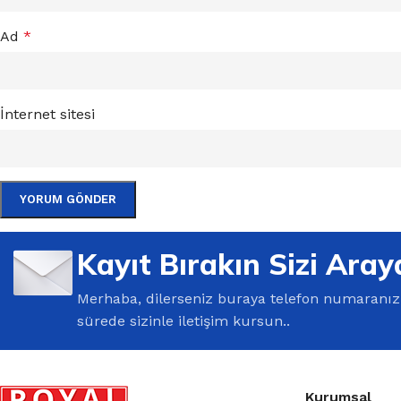
Ad
*
İnternet sitesi
Kayıt Bırakın Sizi Aray
Merhaba, dilerseniz buraya telefon numaranızı 
sürede sizinle iletişim kursun..
Kurumsal