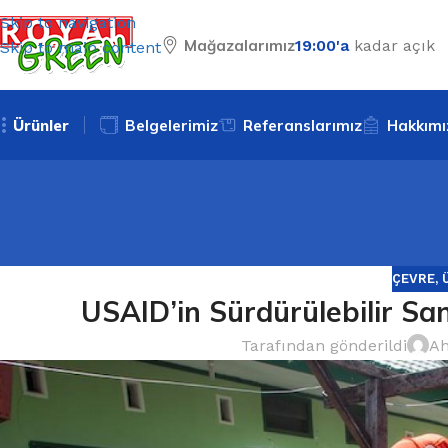
Skip to navigation
Mağazalarımız
19:00'a
kadar açık
Skip to main content
Ürünler
Belgelerimiz
Referanslarımız
Hakkımı
ÇEVRE
,
USAID’in Sürdürülebilir Sa
Tarafından gönderildi
Ah