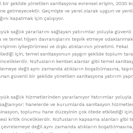
%10 INDIRIM
i bir şekilde yönetilen sanitasyona evrensel erişim, 2030 k
line gelmeyecektir. Geçmişte ve yerel olarak uygun ve yenil
ını kapatmak için çalışıyor.
yük sağlık yararlarını sağlayan yatırımlar yoluyla güvenli
a ve temel hijyen davranışlarını teşvik etmeye odaklanmak
imin iyileştirilmesi ve dışkı atıklarının yönetimi. Fekal
ediği için, temel sanitasyonun yaygın şekilde toplum tar
önceliklerdir. Nüfusların kentsel alanlar gibi temel sanita
Softlime Serisi
elemeye değil aynı zamanda atıkların boşaltılmasına, taşı
anan güvenli bir şekilde yönetilen sanitasyona yatırım yap
Evtipi su arıtma cihazları
Satınal
yük sağlık hizmetlerinden yararlanıyor Yatırımlar yoluyla
 sağlanıyor: hanelerde ve kurumlarda sanitasyon hizmetle
aminasyon, toplumu hane düzeyinin çok ötede etkilediği için
esi kritik önceliklerdir. Nüfusların kapsama alanları gibi 
“ çevrelemeye değil aynı zamanda atıkların boşaltılmasına