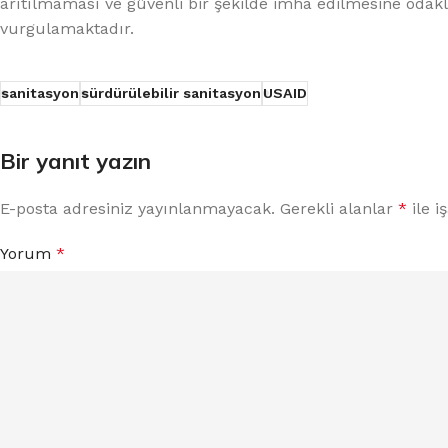
arıtılmaması ve güvenli bir şekilde imha edilmesine odakl
vurgulamaktadır.
sanitasyon
sürdürülebilir sanitasyon
USAID
Bir yanıt yazın
E-posta adresiniz yayınlanmayacak.
Gerekli alanlar
*
ile i
Yorum
*