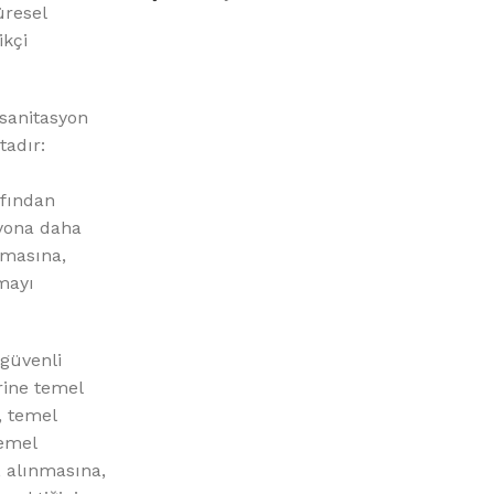
%10 INDIRIM
üresel
ikçi
 sanitasyon
tadır:
afından
syona daha
Picasso Su Arıtma
nmasına,
mayı
Evtipi su arıtma cihazları
Satınal
 güvenli
rine temel
, temel
temel
, alınmasına,