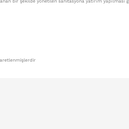
anan bir şekilde yönetilen sanitasyona yatırım yapılması g
şaretlenmişlerdir