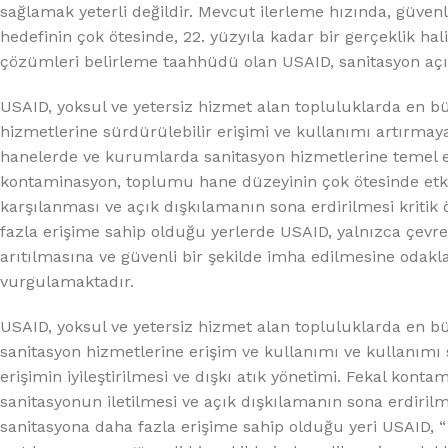
%10 INDIRIM
sağlamak yeterli değildir. Mevcut ilerleme hızında, güvenl
hedefinin çok ötesinde, 22. yüzyıla kadar bir gerçeklik ha
çözümleri belirleme taahhüdü olan USAID, sanitasyon açığ
USAID, yoksul ve yetersiz hizmet alan topluluklarda en bü
hizmetlerine sürdürülebilir erişimi ve kullanımı artırmay
hanelerde ve kurumlarda sanitasyon hizmetlerine temel eriş
kontaminasyon, toplumu hane düzeyinin çok ötesinde etkil
karşılanması ve açık dışkılamanın sona erdirilmesi kritik 
Lux Plus Serisi
fazla erişime sahip olduğu yerlerde USAID, yalnızca çevr
arıtılmasına ve güvenli bir şekilde imha edilmesine odakl
Ev tipi su arıtma cihazları
vurgulamaktadır.
Satınal
USAID, yoksul ve yetersiz hizmet alan topluluklarda en bü
sanitasyon hizmetlerine erişim ve kullanımı ve kullanımı
erişimin iyileştirilmesi ve dışkı atık yönetimi. Fekal kont
sanitasyonun iletilmesi ve açık dışkılamanın sona erdirilm
sanitasyona daha fazla erişime sahip olduğu yeri USAID, 