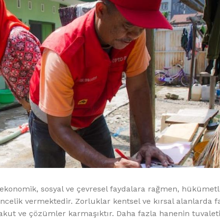
k, ekonomik, sosyal ve çevresel faydalara rağmen, hükümetl
celik vermektedir. Zorluklar kentsel ve kırsal alanlarda fa
ği akut ve çözümler karmaşıktır. Daha fazla hanenin tuvalet