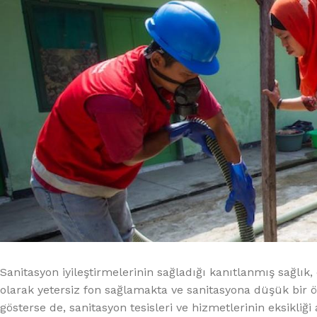
Sanitasyon iyileştirmelerinin sağladığı kanıtlanmış sağlı
olarak yetersiz fon sağlamakta ve sanitasyona düşük bir ön
gösterse de, sanitasyon tesisleri ve hizmetlerinin eksikli