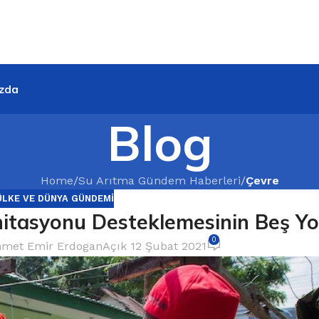
zda
Blog
Home
/
Su Arıtma Gündem Haberleri
/
Çevre
ÜLKE VE DÜNYA GÜNDEMI
nitasyonu Desteklemesinin Beş Yo
0
met Emir Erdogan
Açık 12 Şubat 2021