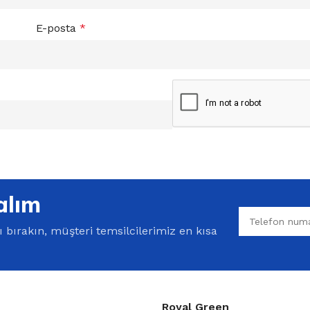
E-posta
*
alım
bırakın, müşteri temsilcilerimiz en kısa
Royal Green