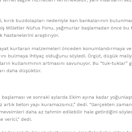
ni, kırık buzdolapları nedeniyle kan bankalarının bulunmad
eşmiş Milletler Nüfus Fonu, yağmurlar başlamadan önce bu t
 hastanelerini araştırıyor.
ayat kurtaran malzemeleri önceden konumlandırmaya ve
arını bulmaya ihtiyaç olduğunu söyledi. Örgüt, düşük maliy
ların kullanımının artmasını savunuyor. Bu “tuk-tuklar” g
arı daha düşüktür.
a başlaması ve sonraki aylarda Ekim ayına kadar yoğunla
 artık beton yapı kuramazsınız,” dedi. “Gerçekten zamana
evsimleri daha az tahmin edilebilir hale getirdiğini söyle
verici,” dedi.