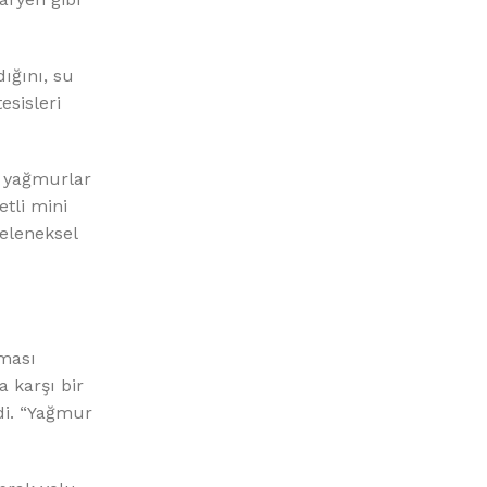
ığını, su
esisleri
 yağmurlar
etli mini
eleneksel
şması
 karşı bir
di. “Yağmur