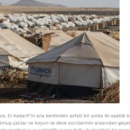
Kadarif’in ana kentinden asfalt bir yolda iki saatlik bi
lmuş çalılar ve koyun ve deve sürülerinin arasından geçere