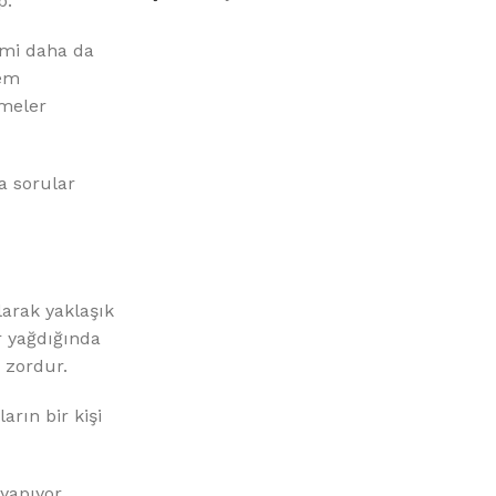
%10 INDIRIM
p.
imi daha da
Hem
rmeler
a sorular
Picasso Su Arıtma
Evtipi su arıtma cihazları
larak yaklaşık
r yağdığında
Satınal
 zordur.
rın bir kişi
yapıyor.