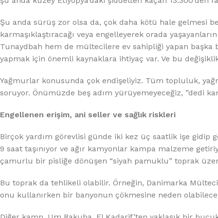
%10 INDIRIM
şu anda kuzey Etiyopya’daki şiddetten kaçan 13.300’den f
Şu anda sürüş zor olsa da, çok daha kötü hale gelmesi 
karmaşıklaştıracağı veya engelleyerek orada yaşayanların
Tunaydbah hem de mültecilere ev sahipliği yapan başka b
yapmak için önemli kaynaklara ihtiyaç var. Ve bu değişiklik
Yağmurlar konusunda çok endişeliyiz. Tüm topluluk, yağm
soruyor. Önümüzde beş adım yürüyemeyeceğiz, ”dedi kamp 
Lux Plus Serisi
Engellenen erişim, ani seller ve sağlık riskleri
Ev tipi su arıtma cihazları
Birçok yardım görevlisi günde iki kez üç saatlik işe gidip 
9 saat taşınıyor ve ağır kamyonlar kampa malzeme getiri
Satınal
çamurlu bir pisliğe dönüşen “siyah pamuklu” toprak üzerin
Bu toprak da tehlikeli olabilir. Örneğin, Danimarka Mültec
onu kullanırken bir banyonun çökmesine neden olabileceği
Diğer kamp, ​​Um Rakuba, El Kadarif’ten yaklaşık bir buçuk