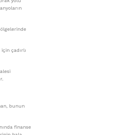
prak yolu
Banyoların
ölgelerinde
çin çadırlı
alesi
r.
man, bunun
nında finanse
rinin hala