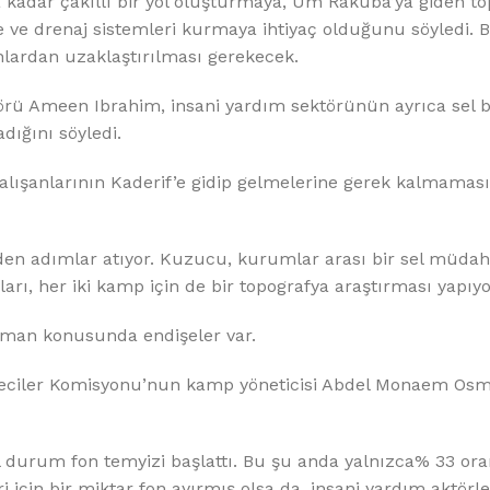
 kadar çakıllı bir yol oluşturmaya, Um Rakuba’ya giden to
ye ve drenaj sistemleri kurmaya ihtiyaç olduğunu söyledi. 
anlardan uzaklaştırılması gerekecek.
rü Ameen Ibrahim, insani yardım sektörünün ayrıca sel b
ığını söyledi.
şanlarının Kaderif’e gidip gelmelerine gerek kalmaması i
iden adımlar atıyor. Kuzucu, kurumlar arası bir sel müdah
arı, her iki kamp için de bir topografya araştırması yapıyo
nsman konusunda endişeler var.
teciler Komisyonu’nun kamp yöneticisi Abdel Monaem Os
 durum fon temyizi başlattı. Bu şu anda yalnızca% 33 ora
 için bir miktar fon ayırmış olsa da, insani yardım aktörle