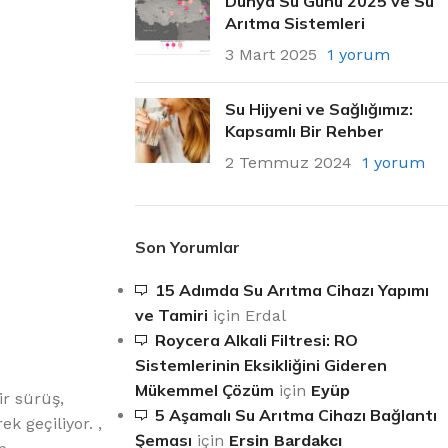
Dünya Su Günü 2025 ve Su
Arıtma Sistemleri
3 Mart 2025
1 yorum
Su Hijyeni ve Sağlığımız:
Kapsamlı Bir Rehber
2 Temmuz 2024
1 yorum
Son Yorumlar
15 Adımda Su Arıtma Cihazı Yapımı
ve Tamiri
için
Erdal
Roycera Alkali Filtresi: RO
Sistemlerinin Eksikliğini Gideren
Mükemmel Çözüm
için
Eyüp
r sürüş,
5 Aşamalı Su Arıtma Cihazı Bağlantı
k geçiliyor. ,
Şeması
için
Ersin Bardakcı