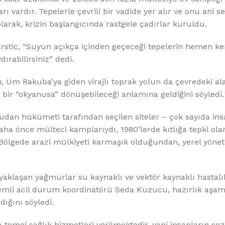
ardır. Tepelerle çevrili bir vadide yer alır ve onu ani se
larak, krizin başlangıcında rastgele çadırlar kuruldu.
 Krstic, “Suyun açıkça içinden geçeceği tepelerin hemen k
ırabilirsiniz” dedi.
 Um Rakuba’ya giden virajlı toprak yolun da çevredeki a
bir “okyanusa” dönüşebileceği anlamına geldiğini söyledi.
udan hükümeti tarafından seçilen siteler – çok sayıda ins
 daha önce mülteci kamplarıydı, 1980’lerde kıtlığa tepki o
 Bölgede arazi mülkiyeti karmaşık olduğundan, yerel yönet
e yaklaşan yağmurlar su kaynaklı ve vektör kaynaklı hastalı
kıdemli acil durum koordinatörü Seda Kuzucu, hazırlık aşa
ığını söyledi.
temel sağlık hizmetleri verilmektedir, yani insanların sez