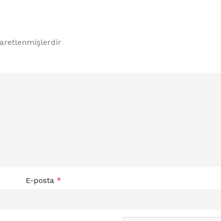
şaretlenmişlerdir
E-posta
*