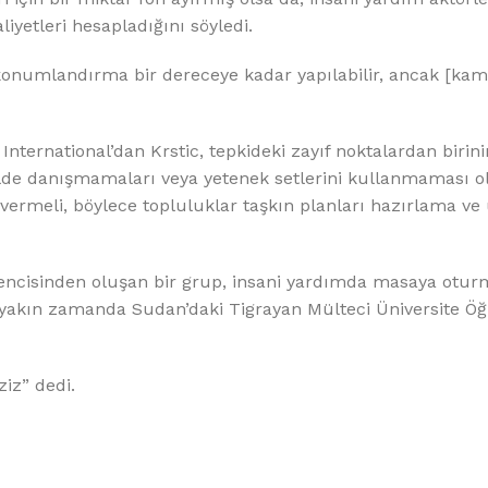
yetleri hesapladığını söyledi.
 konumlandırma bir dereceye kadar yapılabilir, ancak [kam
n International’dan Krstic, tepkideki zayıf noktalardan birini
ilde danışmamaları veya yetenek setlerini kullanmaması 
 vermeli, böylece topluluklar taşkın planları hazırlama v
encisinden oluşan bir grup, insani yardımda masaya otur
yakın zamanda Sudan’daki Tigrayan Mülteci Üniversite Öğr
iz” dedi.