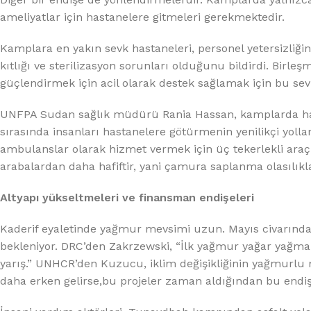
ameliyatlar için hastanelere gitmeleri gerekmektedir.
Kamplara en yakın sevk hastaneleri, personel yetersizliği
kıtlığı ve sterilizasyon sorunları olduğunu bildirdi. Birl
güçlendirmek için acil olarak destek sağlamak için bu sevk
UNFPA Sudan sağlık müdürü Rania Hassan, kamplarda h
sırasında insanları hastanelere götürmenin yenilikçi yoll
ambulanslar olarak hizmet vermek için üç tekerlekli araç
arabalardan daha hafiftir, yani çamura saplanma olasılıkl
Altyapı yükseltmeleri ve finansman endişeleri
Kaderif eyaletinde yağmur mevsimi uzun. Mayıs civarınd
bekleniyor. DRC’den Zakrzewski, “İlk yağmur yağar yağmaz
yarış.” UNHCR’den Kuzucu, iklim değişikliğinin yağmurlu m
daha erken gelirse,bu projeler zaman aldığından bu endişe 