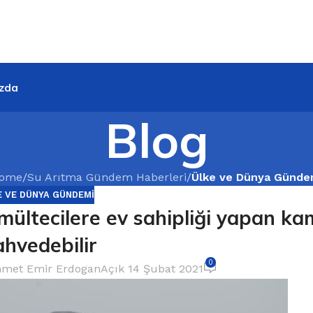
zda
Blog
ome
/
Su Arıtma Gündem Haberleri
/
Ülke ve Dünya Günde
E VE DÜNYA GÜNDEMI
ültecilere ev sahipliği yapan ka
hvedebilir
0
met Emir Erdogan
Açık 14 Şubat 2021