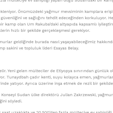
%10 INDIRIM
azla mülteciye ev sahipliği yapan doğu Sudan’daki bir kam
bekleniyor. Önümüzdeki yağmur mevsiminin kamplara eriş
 güvenliğini ve sağlığını tehdit edeceğinden korkuluyor. 
ir kamp olan Um Rakuba’daki altyapıda kapsamlı iyileşti
lerin hızlı bir şekilde gerçekleşmesi gerekiyor.
urlar geldiğinde burada nasıl yaşayabileceğimiz hakkınd
sakini ve topluluk lideri Esayas Belay.
Softlime Serisi
Evtipi su arıtma cihazları
gelir. Yeni gelen mülteciler de Etiyopya sınırından günlük o
yor. Tunaydbah çadır kenti, suyu kolayca emen, yağmurla
Satınal
de yatıyor. Ayrıca üzerine inşa etmek de rezil bir şekilde
i Konseyi Sudan ülke direktörü Julian Zakrzewski, yağmurla
ni söyledi.
 saat uzaklıkta ve 20.500’den fazla mülteciye ev sahipliği 