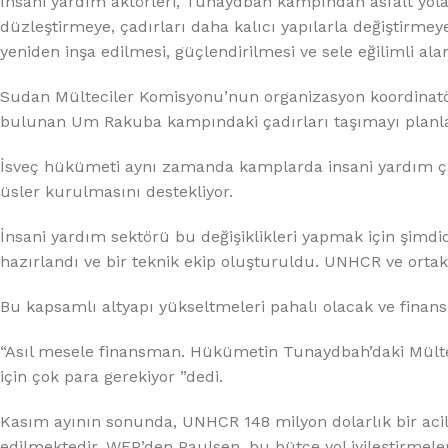
İnsani yardım aktörleri, Tunaydbah kampından asfalt yola
düzleştirmeye, çadırları daha kalıcı yapılarla değiştirme
yeniden inşa edilmesi, güçlendirilmesi ve sele eğilimli al
Sudan Mülteciler Komisyonu’nun organizasyon koordinatö
bulunan Um Rakuba kampındaki çadırları taşımayı planlad
İsveç hükümeti aynı zamanda kamplarda insani yardım çalı
üsler kurulmasını destekliyor.
İnsani yardım sektörü bu değişiklikleri yapmak için şimd
hazırlandı ve bir teknik ekip oluşturuldu. UNHCR ve ortakl
Bu kapsamlı altyapı yükseltmeleri pahalı olacak ve fina
“Asıl mesele finansman. Hükümetin Tunaydbah’daki Mül
için çok para gerekiyor ”dedi.
Kasım ayının sonunda, UNHCR 148 milyon dolarlık bir acil
edilmektedir. WFP’den Paulsen, bu bütçe yol iyileştirmeleri