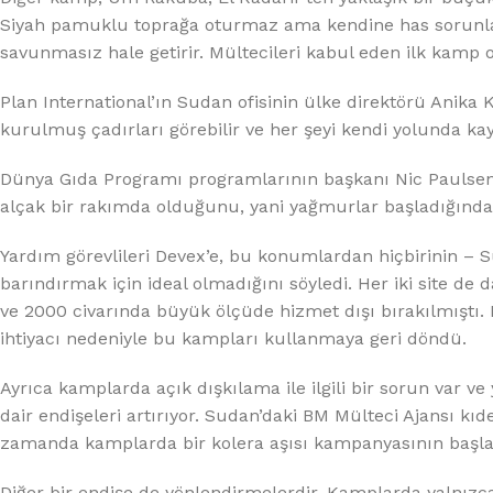
Siyah pamuklu toprağa oturmaz ama kendine has sorunları v
savunmasız hale getirir. Mültecileri kabul eden ilk kamp o
Plan International’ın Sudan ofisinin ülke direktörü Anika
kurulmuş çadırları görebilir ve her şeyi kendi yolunda kayd
Dünya Gıda Programı programlarının başkanı Nic Paulsen,
alçak bir rakımda olduğunu, yani yağmurlar başladığında 
Yardım görevlileri Devex’e, bu konumlardan hiçbirinin – S
barındırmak için ideal olmadığını söyledi. Her iki site de
ve 2000 civarında büyük ölçüde hizmet dışı bırakılmıştı.
ihtiyacı nedeniyle bu kampları kullanmaya geri döndü.
Ayrıca kamplarda açık dışkılama ile ilgili bir sorun var v
dair endişeleri artırıyor. Sudan’daki BM Mülteci Ajansı 
zamanda kamplarda bir kolera aşısı kampanyasının başlad
Diğer bir endişe de yönlendirmelerdir. Kamplarda yalnızca 