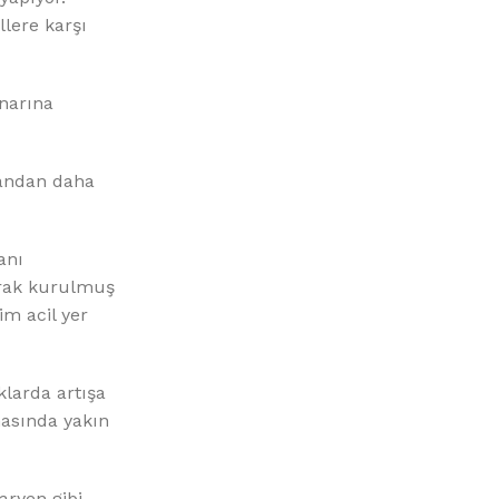
llere karşı
enarına
landan daha
anı
larak kurulmuş
im acil yer
klarda artışa
masında yakın
aryen gibi