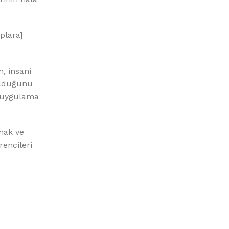
plara]
n, insani
olduğunu
e uygulama
mak ve
encileri