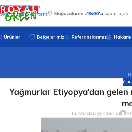
Skip to navigation
Mağazalarımız
19:00'a
kadar açık
Skip to main content
Ürünler
Belgelerimiz
Referanslarımız
Hakkımı
H
ÜLK
Yağmurlar Etiyopya’dan gelen m
ma
Tarafından gönderildi
Ah