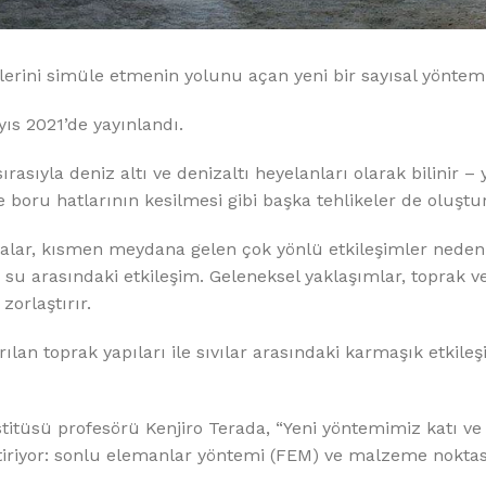
%10 INDIRIM
erini simüle etmenin yolunu açan yeni bir sayısal yöntem g
ıs 2021’de yayınlandı.
sıyla deniz altı ve denizaltı heyelanları olarak bilinir – y
e boru hatlarının kesilmesi gibi başka tehlikeler de oluştur
Softlime Serisi
alar, kısmen meydana gelen çok yönlü etkileşimler neden
e su arasındaki etkileşim. Geleneksel yaklaşımlar, toprak v
Evtipi su arıtma cihazları
orlaştırır.
Satınal
lan toprak yapıları ile sıvılar arasındaki karmaşık etkileş
titüsü profesörü Kenjiro Terada, “Yeni yöntemimiz katı ve 
eştiriyor: sonlu elemanlar yöntemi (FEM) ve malzeme nokta