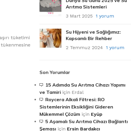
Dünya Su Günü 2025 ve Su
Arıtma Sistemleri
3 Mart 2025
1 yorum
Su Hijyeni ve Sağlığımız:
aşırı tüketimi
Kapsamlı Bir Rehber
n tükenmesine
2 Temmuz 2024
1 yorum
Son Yorumlar
15 Adımda Su Arıtma Cihazı Yapımı
ve Tamiri
için
Erdal
Roycera Alkali Filtresi: RO
Sistemlerinin Eksikliğini Gideren
Mükemmel Çözüm
için
Eyüp
5 Aşamalı Su Arıtma Cihazı Bağlantı
Şeması
için
Ersin Bardakcı