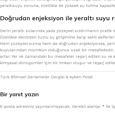
yeraltısuyu zonuna, özellikle de yüksek su tutma kapasites
Doğrudan enjeksiyon ile yeraltı suyu re
Derin yeraltı sularında yada yüzeysel sızdırmanın pratik 
Özellikle denizden tuzlu su girişimine karşı sahil akiferler
Hem yüzeysel sızma hem de doğrudan enjeksiyonda, yerleş
kuyularından mümkün olduğunca uzak bir mesafededir, ve
artar. Yer ve zamandaki bu mesafeler reşarj edilen su ve
d
kimyasal dönüşümler için bir imkan oluşur ve reşarj edile
Türk Bilimsel Derlemeler Dergisi & Ayben Polat
Bir yanıt yazın
E-posta adresiniz yayınlanmayacak.
Gerekli alanlar
*
ile i