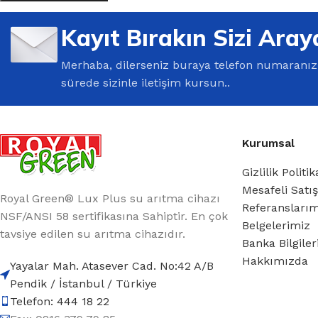
Kayıt Bırakın Sizi Aray
Merhaba, dilerseniz buraya telefon numaranızı 
sürede sizinle iletişim kursun..
Kurumsal
Gizlilik Politik
Mesafeli Satı
Royal Green® Lux Plus su arıtma cihazı
Referansları
NSF/ANSI 58 sertifikasına Sahiptir. En çok
Belgelerimiz
tavsiye edilen su arıtma cihazıdır.
Banka Bilgile
Hakkımızda
Yayalar Mah. Atasever Cad. No:42 A/B
Pendik / İstanbul / Türkiye
Telefon: 444 18 22