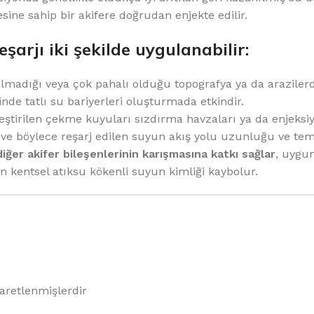
ine sahip bir akifere doğrudan enjekte edilir.
şarjı iki şekilde uygulanabilir:
olmadığı veya çok pahalı olduğu topografya ya da araziler
inde tatlı su bariyerleri oluşturmada etkindir.
tirilen çekme kuyuları sızdırma havzaları ya da enjeksi
 böylece reşarj edilen suyun akış yolu uzunluğu ve tem
iğer akifer bileşenlerinin karışmasına katkı sağlar
, uygun
n kentsel atıksu kökenli suyun kimliği kaybolur.
şaretlenmişlerdir