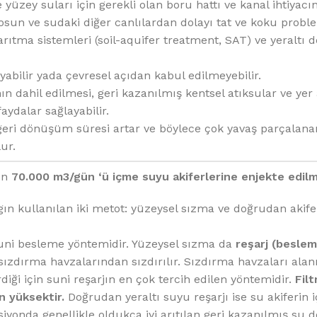
%10 INDIRIM
yüzey suları için gerekli olan boru hattı ve kanal ihtiyacını
sun ve sudaki diğer canlılardan dolayı tat ve koku probl
arıtma sistemleri (soil-aquifer treatment, SAT) ve yeraltı 
bilir yada çevresel açıdan kabul edilmeyebilir.
ın dahil edilmesi, geri kazanılmış kentsel atıksular ve yer 
faydalar sağlayabilir.
geri dönüşüm süresi artar ve böylece çok yavaş parçalanan 
ur.
Softlime Serisi
rın
70.000 m3/gün ‘ü içme suyu akiferlerine enjekte edilm
Evtipi su arıtma cihazları
ın kullanılan iki metot: yüzeysel sızma ve doğrudan akife
Satınal
suni besleme yöntemidir. Yüzeysel sızma da
reşarj (beslem
ızdırma havzalarından sızdırılır. Sızdırma havzaları alanı
diği için suni reşarjın en çok tercih edilen yöntemidir.
Fil
n yüksektir.
Doğrudan yeraltı suyu reşarjı ise su akiferin i
iyonda genellikle oldukça iyi arıtılan geri kazanılmış su 