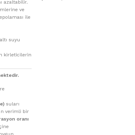
%10 INDIRIM
 azaltabilir.
emlerine ve
depolaması ile
altı suyu
kirleticilerin
Picasso Su Arıtma
ektedir.
Evtipi su arıtma cihazları
re
Satınal
e)
suları
n verimli bir
trasyon oranı
çine
doygun