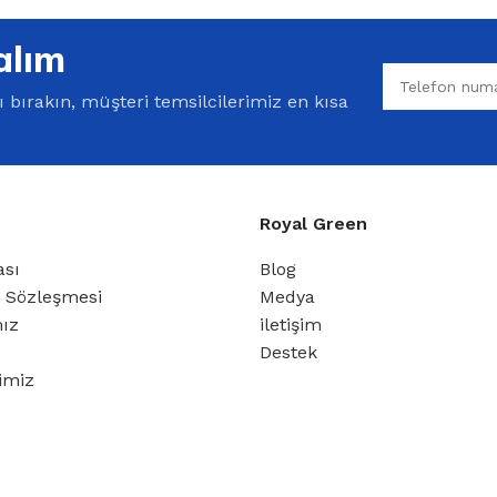
alım
bırakın, müşteri temsilcilerimiz en kısa
Royal Green
ası
Blog
ş Sözleşmesi
Medya
mız
iletişim
Destek
rimiz