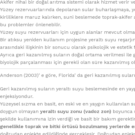
%10 INDIRIM
Akifer nihai bir doğal arıtma sistemi olarak hizmet verir ve 
Yüzey rezervuarlarında depolanan sular buharlaşmaya, yo
kirliliklere maruz kalırken, suni beslemede toprak-akifer 
bu problemler önlenebilir.
Yüzey suyu rezervuarları için uygun alanlar mevcut olmaya
Bir atıksu yeniden kullanım projesine yeraltı suyu reşarjın
arasındaki ilişkinin bir sonucu olarak psikolojik ve estetik 
Ayrıca geri kazanılmış suların doğal ortama verilmesi ile 
biyolojik parçalanması için gerekli olan süre kazanılmış ol
Lux Plus Serisi
Anderson (2003)’ e göre, Florida’ da geri kazanılmış sula
Ev tipi su arıtma cihazları
Geri kazanılmış suların yeraltı suyu beslemesinde en yayg
Satınal
enjeksiyondur.
Yüzeysel sızma en basit, en eski ve en yaygın kullanılan 
doygun olmayan
yeraltı suyu zonu (vadoz zon)
boyunca s
şekilde kullanımına izin verdiği ve basit bir bakım gerektir
genellikle toprak ve bitki örtüsü bozulmamış yerlerde e
doğrudan enjekte edildiğinde gerçekleşir. Doğrudan enjeks