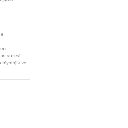
de,
yon
as süresi
 biyolojik ve