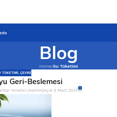
zda
Blog
Home
/
Su Tüketimi
U TÜKETIMI
,
ÇEVRE
uyu Geri-Beslemesi
0
htar Yönetici (Admin)
Açık 9 Mart 2021