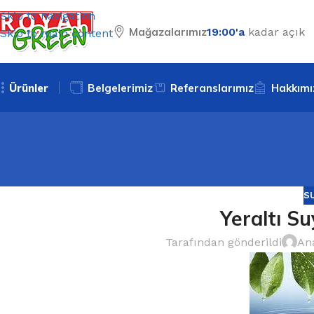
Skip to navigation
Mağazalarımız
19:00'a
kadar açık
Skip to main content
Ürünler
Belgelerimiz
Referanslarımız
Hakkımı
S
Yeraltı S
Tarafından gönderildi
Ana