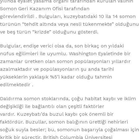
yılında eyalet yasama organı tarafından kurulan Valinin
Somon Geri Kazanım Ofisi tarafından
görevlendirildi . Bulguları, kuzeybatıdaki 10 ila 14 somon
türünün “tehdit altında veya nesli tükenmekte” olduğunu
ve beş türün “krizde” olduğunu gösterdi.
Bulgular, endişe verici olsa da, son birkaç on yıldaki
nüfus eğilimleri ile uyumlu. Washington Eyaletinde bir
zamanlar üretken olan somon popülasyonları yıllardır
azalmaktadır ve popülasyonların şu anda tarihi
yükseklerin yaklaşık %5’i kadar olduğu tahmin
edilmektedir .
Daldırma somon stoklarında, çoğu habitat kaybı ve iklim
değişikliği ile bağlantılı olan çeşitli faktörler
vardır. Kuzeybatı’da buzul kaybı çok önemli bir
faktördür. Buzullar, somon balığının ürettiği nehirleri
soğuk suyla besler; bu, somonun başarıyla çoğalması için
kritik bir süreçtir. British Columbia Üniversitesi