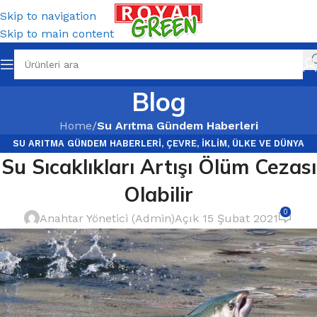
Skip to navigation
Skip to main content
Blog
Home
/
Su Arıtma Gündem Haberleri
SU ARITMA GÜNDEM HABERLERI
,
ÇEVRE
,
İKLIM
,
ÜLKE VE DÜNYA
Su Sıcaklıkları Artışı Ölüm Cezası
GÜNDEMI
Olabilir
0
Anahtar Yönetici (Admin)
Açık 15 Şubat 2021