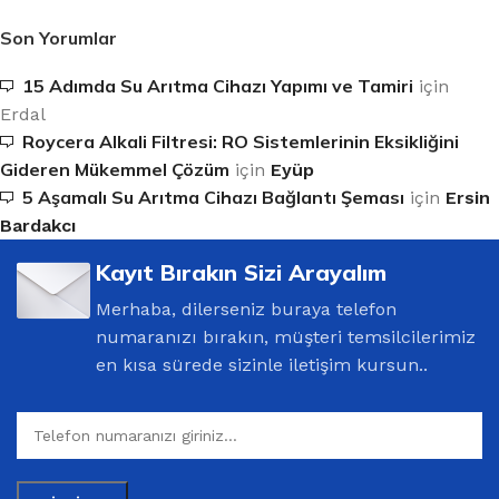
Son Yorumlar
15 Adımda Su Arıtma Cihazı Yapımı ve Tamiri
için
Erdal
Roycera Alkali Filtresi: RO Sistemlerinin Eksikliğini
Gideren Mükemmel Çözüm
için
Eyüp
5 Aşamalı Su Arıtma Cihazı Bağlantı Şeması
için
Ersin
Bardakcı
Kayıt Bırakın Sizi Arayalım
Merhaba, dilerseniz buraya telefon
numaranızı bırakın, müşteri temsilcilerimiz
en kısa sürede sizinle iletişim kursun..