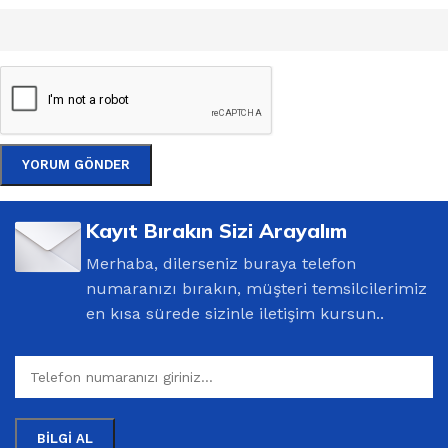
Kayıt Bırakın Sizi Arayalım
Merhaba, dilerseniz buraya telefon
numaranızı bırakın, müşteri temsilcilerimiz
en kısa sürede sizinle iletişim kursun..