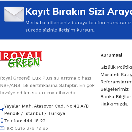
%10 INDIRIM
Kayıt Bırakın Sizi Aray
Merhaba, dilerseniz buraya telefon numaranızı 
sürede sizinle iletişim kursun..
Kurumsal
Lux Plus Serisi
Gizlilik Politik
Mesafeli Satı
Ev tipi su arıtma cihazları
Royal Green® Lux Plus su arıtma cihazı
Referansları
NSF/ANSI 58 sertifikasına Sahiptir. En çok
Belgelerimiz
Satınal
tavsiye edilen su arıtma cihazıdır.
Banka Bilgile
Hakkımızda
Yayalar Mah. Atasever Cad. No:42 A/B
Pendik / İstanbul / Türkiye
Telefon: 444 18 22
Fax: 0216 379 79 85