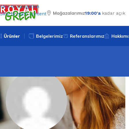
Skip to navigation
Mağazalarımız
19:00'a
kadar açık
Skip to main content
Ürünler
Belgelerimiz
Referanslarımız
Hakkımı