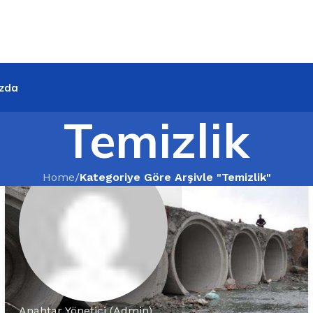
zda
Temizlik
Home
/
Kategoriye Göre Arşivle "Temizlik"
Anahtar Yönetici (Admin)