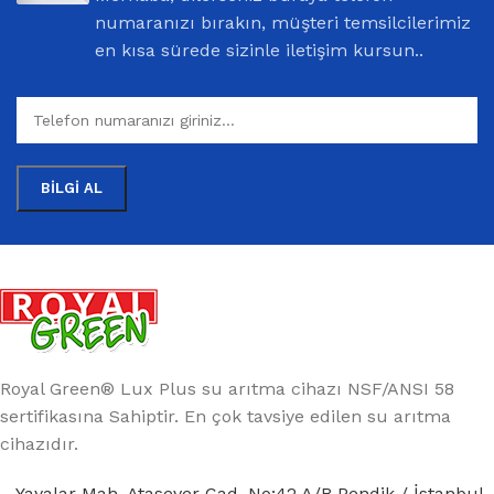
numaranızı bırakın, müşteri temsilcilerimiz
en kısa sürede sizinle iletişim kursun..
Royal Green® Lux Plus su arıtma cihazı NSF/ANSI 58
sertifikasına Sahiptir. En çok tavsiye edilen su arıtma
cihazıdır.
Yayalar Mah. Atasever Cad. No:42 A/B Pendik / İstanbul