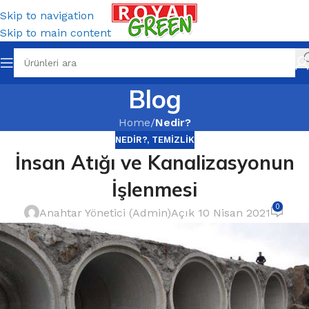
Skip to navigation
Skip to main content
Blog
Home
/
Nedir?
NEDIR?
,
TEMIZLIK
İnsan Atığı ve Kanalizasyonun
İşlenmesi
0
Anahtar Yönetici (Admin)
Açık 10 Nisan 2021