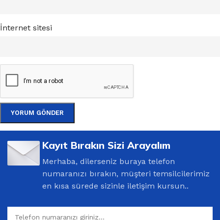
İnternet sitesi
Kayıt Bırakın Sizi Arayalım
Merhaba, dilerseniz buraya telefon
numaranızı bırakın, müşteri temsilcilerimiz
en kısa sürede sizinle iletişim kursun..