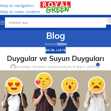
Skip to navigation
Skip to main content
Blog
Home
/
Bilim
BILIM
,
LISTE
Duygular ve Suyun Duyguları
0
Anahtar Yönetici (Admin)
Açık 8 Mart 2021