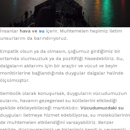
İnsanlar
hava ve
su
içerir. Muhtemelen hepimiz iletim
unsurlarını da barındırıyoruz.
Empatik olsun ya da olmasın, çoğumuz girdiğimiz bir
ortamda olumsuzluk ya da pozitifliği hissedebiliriz. Su,
dalgaların aktarımı için bir araçtır ve vücut ve beyin
monitörlerine bağlandığında duygular dalgalar halinde
ölçülmüştür.
Sembolik olarak konuşursak, duyguların vücudumuzun
sularını, havanın gezegensel su kütlelerini etkilediği
şekilde etkileyebileceği mantıklıdır.
Vücudumuzdaki su
duyguları iletmeye hizmet edebiliyorsa, su moleküllerinin
de muhtemelen etkilendiğini varsayabiliriz. Benzer
şekilde, düşüncelerimiz ve hislerimiz kendi iç çevremizi