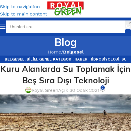
Skip to navigation
Skip to main content
Blog
Home
/
Belgesel
BELGESEL
,
BILIM
,
GENEL KATEGORI
,
HABER
,
HIDROBIYOLOJI
,
SU
Kuru Alanlarda Su Toplamak İçin
ARITMA GÜNDEM HABERLERI
Beş Sıra Dışı Teknoloji
0
Royal Green
Açık 30 Ocak 2021