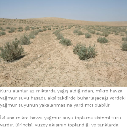
Kuru alanlar az miktarda yağış aldığından, mikro havza
yağmur suyu hasadı, aksi takdirde buharlaşacağı yerdeki
yağmur suyunun yakalanmasına yardımcı olabilir.
İki ana mikro havza yağmur suyu toplama sistemi türü
vardır. Birincisi, yüzey akışının toplandığı ve tanklarda