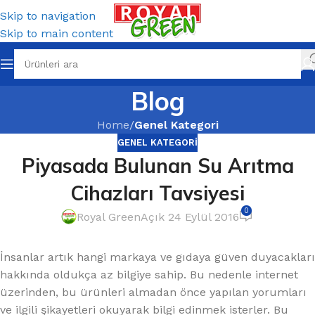
Skip to navigation
Skip to main content
Blog
Home
/
Genel Kategori
GENEL KATEGORI
Piyasada Bulunan Su Arıtma
Cihazları Tavsiyesi
0
Royal Green
Açık 24 Eylül 2016
İnsanlar artık hangi markaya ve gıdaya güven duyacakları
hakkında oldukça az bilgiye sahip. Bu nedenle internet
üzerinden, bu ürünleri almadan önce yapılan yorumları
ve ilgili şikayetleri okuyarak bilgi edinmek isterler. Bu