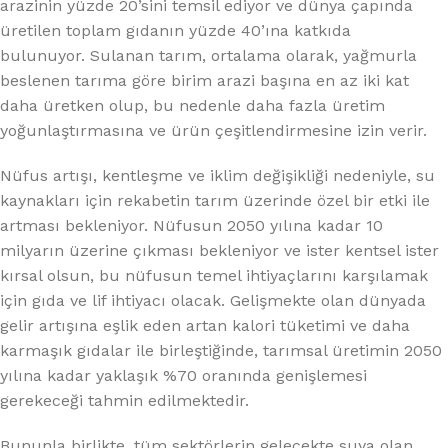
arazinin yüzde 20’sini temsil ediyor ve dünya çapında
üretilen toplam gıdanın yüzde 40’ına katkıda
bulunuyor. Sulanan tarım, ortalama olarak, yağmurla
beslenen tarıma göre birim arazi başına en az iki kat
daha üretken olup, bu nedenle daha fazla üretim
yoğunlaştırmasına ve ürün çeşitlendirmesine izin verir.
Nüfus artışı, kentleşme ve iklim değişikliği nedeniyle, su
kaynakları için rekabetin tarım üzerinde özel bir etki ile
artması bekleniyor. Nüfusun 2050 yılına kadar 10
milyarın üzerine çıkması bekleniyor ve ister kentsel ister
kırsal olsun, bu nüfusun temel ihtiyaçlarını karşılamak
için gıda ve lif ihtiyacı olacak. Gelişmekte olan dünyada
gelir artışına eşlik eden artan kalori tüketimi ve daha
karmaşık gıdalar ile birleştiğinde, tarımsal üretimin 2050
yılına kadar yaklaşık %70 oranında genişlemesi
gerekeceği tahmin edilmektedir.
Bununla birlikte, tüm sektörlerin gelecekte suya olan