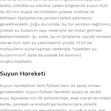
talebi, özellikle su sıkıntısı çeken bölgelerde suyun %25
ila 40’ının düşük verimlilikten yüksek üretime ve
istihdam faaliyetlerine yeniden tahsis edilmesini
gerektirecektir. Çoğu durumda, bu tür yeniden dağıtımın,
yüksek su kullanım payı nedeniyle tarımdan gelmesi
beklenmektedir. Şu anda, tarım (ortalama olarak) küresel
olarak tüm tatlı su çekilmesinin yüzde 70’ini (ve
mahsullerin buharlaşması nedeniyle “tüketilen su
kullanımının” daha da yüksek bir kısmını)
oluşturmaktadır.
Suyun Hareketi
Suyun hareketinin hem fiziksel hem de sanal olması
gerekecektir. Suyun fiziksel hareketi, yüzey ve yeraltı
suyu kaynaklarının ilk tahsislerinde, esas olarak tarımdan
kente, çevresel ve endüstriyel kullanıcılara yönelik
değişiklikler yoluyla gerçekleşebilir. Su yoğun gıda, mal