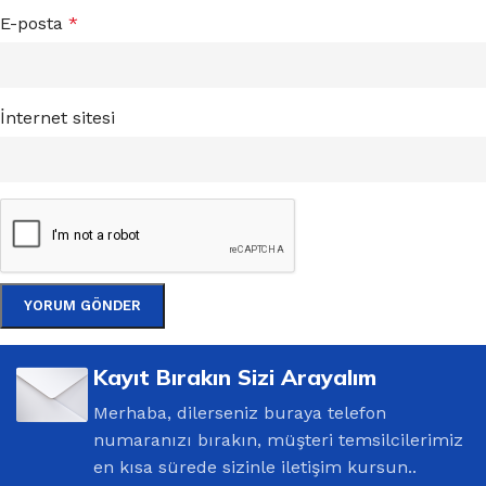
E-posta
*
İnternet sitesi
Kayıt Bırakın Sizi Arayalım
Merhaba, dilerseniz buraya telefon
numaranızı bırakın, müşteri temsilcilerimiz
en kısa sürede sizinle iletişim kursun..