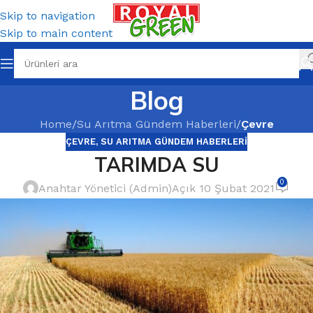
Skip to navigation
Skip to main content
Blog
Home
/
Su Arıtma Gündem Haberleri
/
Çevre
ÇEVRE
,
SU ARITMA GÜNDEM HABERLERI
TARIMDA SU
0
Anahtar Yönetici (Admin)
Açık 10 Şubat 2021