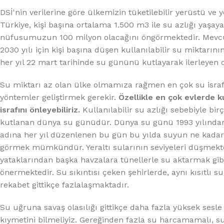
DSİ'nin verilerine göre ülkemizin tüketilebilir yerüstü ve 
Türkiye, kişi başına ortalama 1.500 m3 ile su azlığı yaşay
nüfusumuzun 100 milyon olacağını öngörmektedir. Mevc
2030 yılı için kişi başına düşen kullanılabilir su miktarın
her yıl 22 mart tarihinde su gününü kutlayarak ilerleyen 
Su miktarı az olan ülke olmamıza rağmen en çok su israf 
yöntemler geliştirmek gerekir.
Özellikle en çok evlerde ku
israfını önleyebiliriz.
Kullanılabilir su azlığı sebebiyle bir
kutlanan dünya su günüdür. Dünya su günü 1993 yılından 
adına her yıl düzenlenen bu gün bu yılda suyun ne kadar ö
görmek mümkündür. Yeraltı sularının seviyeleri düşmekte
yataklarından başka havzalara tünellerle su aktarmak gi
önermektedir. Su sıkıntısı çeken şehirlerde, aynı kısıtlı s
rekabet gittikçe fazlalaşmaktadır.
Su uğruna savaş olasılığı gittikçe daha fazla yüksek sesle
kıymetini bilmeliyiz. Gereğinden fazla su harcamamalı, su