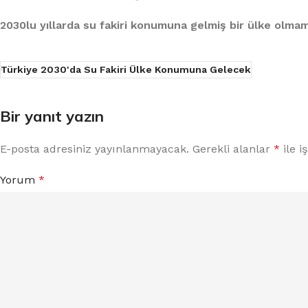
%10 INDIRIM
2030lu yıllarda su fakiri konumuna gelmiş bir ülke olmam
Türkiye 2030'da Su Fakiri Ülke Konumuna Gelecek
Bir yanıt yazın
Lux Plus Serisi
E-posta adresiniz yayınlanmayacak.
Gerekli alanlar
*
ile i
Yorum
*
Ev tipi su arıtma cihazları
Satınal