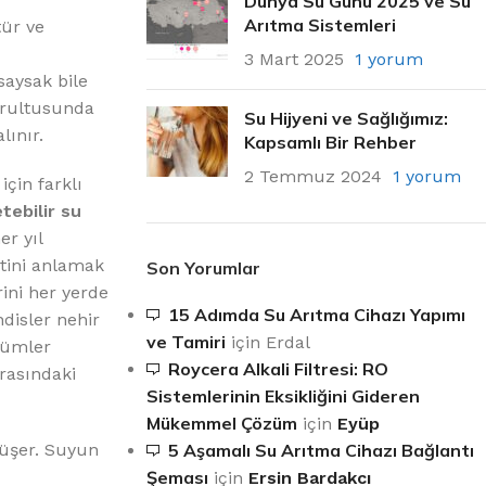
Dünya Su Günü 2025 ve Su
Arıtma Sistemleri
tür ve
3 Mart 2025
1 yorum
aysak bile
oğrultusunda
Su Hijyeni ve Sağlığımız:
lınır.
Kapsamlı Bir Rehber
2 Temmuz 2024
1 yorum
çin farklı
tebilir su
er yıl
tini anlamak
Son Yorumlar
ini her yerde
15 Adımda Su Arıtma Cihazı Yapımı
disler nehir
ve Tamiri
için
Erdal
zümler
Roycera Alkali Filtresi: RO
arasındaki
Sistemlerinin Eksikliğini Gideren
Mükemmel Çözüm
için
Eyüp
düşer. Suyun
5 Aşamalı Su Arıtma Cihazı Bağlantı
Şeması
için
Ersin Bardakcı