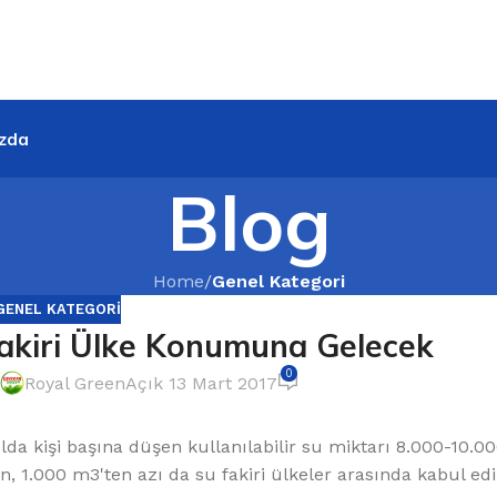
zda
Blog
Home
/
Genel Kategori
GENEL KATEGORI
Fakiri Ülke Konumuna Gelecek
0
Royal Green
Açık 13 Mart 2017
ılda kişi başına düşen kullanılabilir su miktarı 8.000-10.
n, 1.000 m3'ten azı da su fakiri ülkeler arasında kabul ed