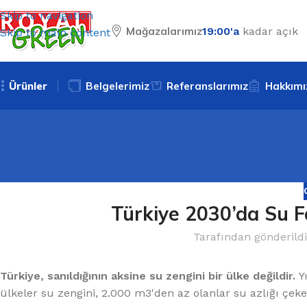
Skip to navigation
Mağazalarımız
19:00'a
kadar açık
Skip to main content
Ürünler
Belgelerimiz
Referanslarımız
Hakkımı
Türkiye 2030’da Su 
Tarafından gönderildi
Türkiye, sanıldığının aksine su zengini bir ülke değildir.
Y
ülkeler su zengini, 2.000 m3'den az olanlar su azlığı çeke