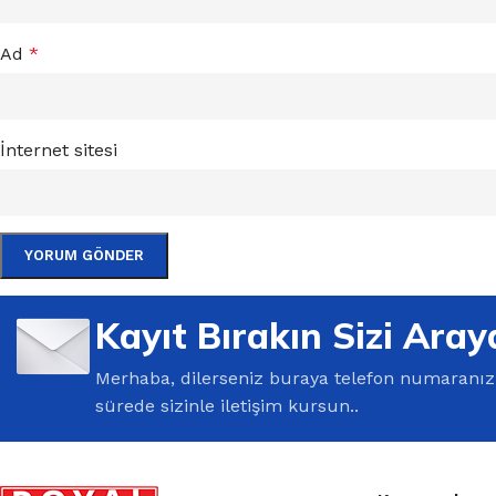
Ad
*
İnternet sitesi
Kayıt Bırakın Sizi Aray
Merhaba, dilerseniz buraya telefon numaranızı 
sürede sizinle iletişim kursun..