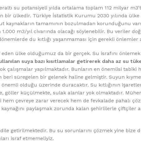
yeraltı su potansiyeli yılda ortalama toplam 112 milyar m3'
an bir ülkedir. Türkiye İstatistik Kurumu 2030 yılında ülke
ut kaynakların tamamının bozulmadan korunduğunu vars
ın 1.000 m3/yıl civarında olacağı söylenebilir. Bu veriler d
dönemlerde du kıtlığı yaşanmaması için gerekli önlemler a
eden ülke olduğumuz da bir gerçek. Su israfını önlemek i
llanılan suya bazı kısıtlamalar getirerek daha az su tüke
çok çalışmalar yapılmaktadır. Bunların en önemlisi tabiki h
beri süregelen bir gelenek haline gelmiştir. Suyun kıyme
nemli olduğu üzerinde duracaktır. Su kıtlığının işaretler
, göller küçülmekte, sulak alanlar yok olmaktadır. Mühen
bi hem çevreye zarar verecek hem de fevkalade pahalı çö
u kaynağını paylaşmak zorunda kalan şehirlilerle çiftçiler 
 dile getirilmektedir. Bu su sorunlarını çözmek yine bize 
ları israf etmemeliyiz.