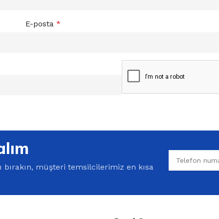
E-posta
*
alım
bırakın, müşteri temsilcilerimiz en kısa