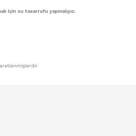
%10 INDIRIM
ak için su tasarrufu yapmalıyız.
Softlime Serisi
şaretlenmişlerdir
Evtipi su arıtma cihazları
Satınal