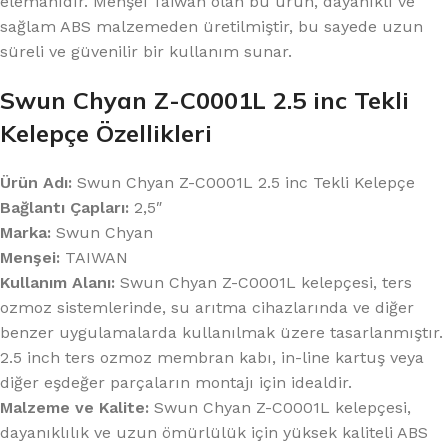
elemanıdır. Menşei Taiwan olan bu ürün, dayanıklı ve
sağlam ABS malzemeden üretilmiştir, bu sayede uzun
süreli ve güvenilir bir kullanım sunar.
Swun Chyan Z-C0001L 2.5 inc Tekli
Kelepçe Özellikleri
Ürün Adı:
Swun Chyan Z-C0001L 2.5 inc Tekli Kelepçe
Bağlantı Çapları:
2,5″
Marka:
Swun Chyan
Menşei:
TAIWAN
Kullanım Alanı:
Swun Chyan Z-C0001L kelepçesi, ters
ozmoz sistemlerinde, su arıtma cihazlarında ve diğer
benzer uygulamalarda kullanılmak üzere tasarlanmıştır.
2.5 inch ters ozmoz membran kabı, in-line kartuş veya
diğer eşdeğer parçaların montajı için idealdir.
Malzeme ve Kalite:
Swun Chyan Z-C0001L kelepçesi,
dayanıklılık ve uzun ömürlülük için yüksek kaliteli ABS