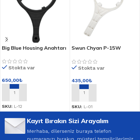
Big Blue Housing Anahtarı
Swun Chyan P-15W
Standart Housing
Anahtarı
Stokta var
Stokta var
650,00
₺
435,00
₺
SEPETE EKLE
SEPETE EKLE
SKU:
L-12
SKU:
L-01
Kayıt Bırakın Sizi Arayalım
Merhaba, dilerseniz buraya telefon
numaranızı bırakın, müşteri temsilcilerimiz