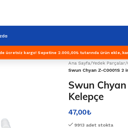
zda
de ücretsiz kargo!
Sepetine 2.000,00₺ tutarında ürün ekle, ka
Ana Sayfa
/
Yedek Parçalar
/
Swun Chyan Z-C0001S 2 in
Swun Chyan Z
Kelepçe
47,00
₺
9913 adet stokta