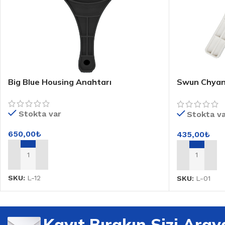
Big Blue Housing Anahtarı
Swun Chyan
Anahtarı
Stokta var
Stokta v
650,00
₺
435,00
₺
SEPETE EKLE
SEPETE EKL
SKU:
L-12
SKU:
L-01
Kayıt Bırakın Sizi Aray