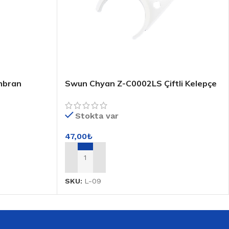
mbran
Swun Chyan Z-C0002LS Çiftli Kelepçe
Stokta var
47,00
₺
SEPETE EKLE
SKU:
L-09