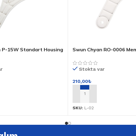
 P-15W Standart Housing
Swun Chyan RO-0006 Me
Housing Anahtarı
ar
Stokta var
210,00
₺
E
SEPETE EKLE
SKU:
L-02
alım