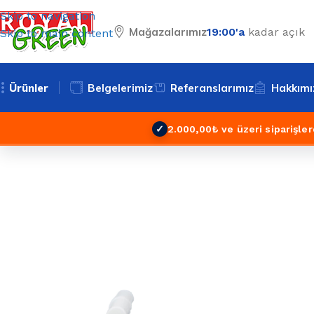
Skip to navigation
Mağazalarımız
19:00'a
kadar açık
Skip to main content
Ürünler
Belgelerimiz
Referanslarımız
Hakkımı
✓
2.000,00₺ ve üzeri siparişler