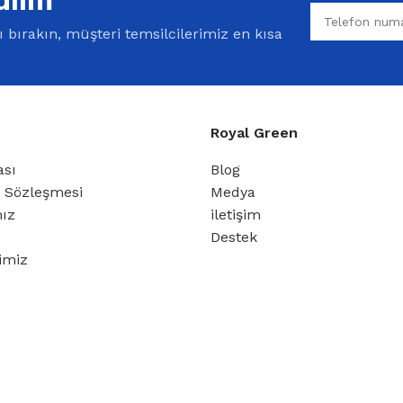
bırakın, müşteri temsilcilerimiz en kısa
Royal Green
ası
Blog
ş Sözleşmesi
Medya
mız
iletişim
Destek
rimiz