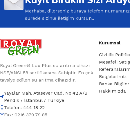
Merhaba, dilerseniz buraya telefon numaranızı 
sürede sizinle iletişim kursun..
Kurumsal
Gizlilik Politik
Mesafeli Satı
Royal Green® Lux Plus su arıtma cihazı
Referansları
NSF/ANSI 58 sertifikasına Sahiptir. En çok
Belgelerimiz
tavsiye edilen su arıtma cihazıdır.
Banka Bilgile
Hakkımızda
Yayalar Mah. Atasever Cad. No:42 A/B
Pendik / İstanbul / Türkiye
Telefon: 444 18 22
Fax: 0216 379 79 85