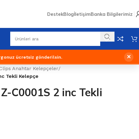
Destek
Blog
İletişim
Banka Bilgilerimiz
×
rgonuz ücretsiz gönderilsin.
Clips Anahtar Kelepçeler
/
c Tekli Kelepçe
-C0001S 2 inc Tekli