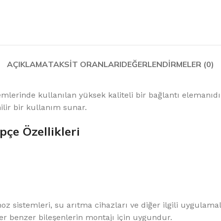
%10 INDIRIM
AÇIKLAMA
TAKSIT ORANLARI
DEĞERLENDIRMELER (0)
mlerinde kullanılan yüksek kaliteli bir bağlantı elemanıd
Softlime Serisi
lir bir kullanım sunar.
çe Özellikleri
Evtipi su arıtma cihazları
Satınal
sistemleri, su arıtma cihazları ve diğer ilgili uygulamal
er benzer bileşenlerin montajı için uygundur.