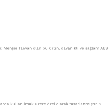
%10 INDIRIM
ır. Menşei Taiwan olan bu ürün, dayanıklı ve sağlam ABS
Picasso Su Arıtma
Evtipi su arıtma cihazları
Satınal
arda kullanılmak üzere özel olarak tasarlanmıştır. 2