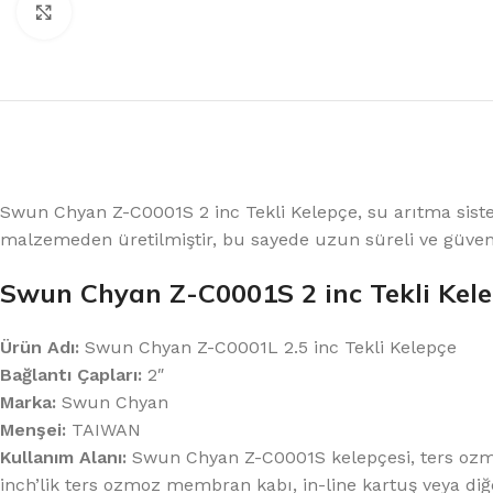
%10 INDIRIM
Büyütmek için tıklayın
Swun Chyan Z-C0001S 2 inc Tekli Kelepçe, su arıtma siste
Lux Plus Serisi
malzemeden üretilmiştir, bu sayede uzun süreli ve güveni
Swun Chyan Z-C0001S 2 inc Tekli Kelep
Ev tipi su arıtma cihazları
Satınal
Ürün Adı:
Swun Chyan Z-C0001L 2.5 inc Tekli Kelepçe
Bağlantı Çapları:
2″
Marka:
Swun Chyan
Menşei:
TAIWAN
Kullanım Alanı:
Swun Chyan Z-C0001S kelepçesi, ters ozmoz 
inch’lik ters ozmoz membran kabı, in-line kartuş veya diğ