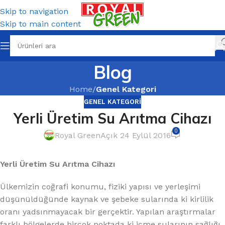
Skip to navigation
Skip to main content
Blog
Home
/
Genel Kategori
GENEL KATEGORI
Yerli Üretim Su Arıtma Cihazı
0
Royal Green
Açık 24 Eylül 2016
Yerli Üretim Su Arıtma Cihazı
Ülkemizin coğrafi konumu, fiziki yapısı ve yerleşimi
düşünüldüğünde kaynak ve şebeke sularında ki kirlilik
oranı yadsınmayacak bir gerçektir. Yapılan araştırmalar
farklı bölgelerde birçok noktada ki içme sularının sağlığı