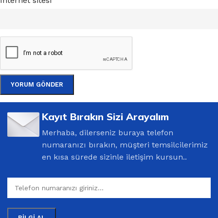
İnternet sitesi
Kayıt Bırakın Sizi Arayalım
Merhaba, dilerseniz buraya telefon
numaranızı bırakın, müşteri temsilcilerimiz
en kısa sürede sizinle iletişim kursun..