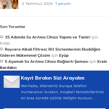
2 Temmuz 2024
1 yorum
Son Yorumlar
15 Adımda Su Arıtma Cihazı Yapımı ve Tamiri
için
Erdal
Roycera Alkali Filtresi: RO Sistemlerinin Eksikliğini
Gideren Mükemmel Çözüm
için
Eyüp
5 Aşamalı Su Arıtma Cihazı Bağlantı Şeması
için
Ersin
Bardakcı
Kayıt Bırakın Sizi Arayalım
Merhaba, dilerseniz buraya telefon
numaranızı bırakın, müşteri temsilcilerimiz
en kısa sürede sizinle iletişim kursun..